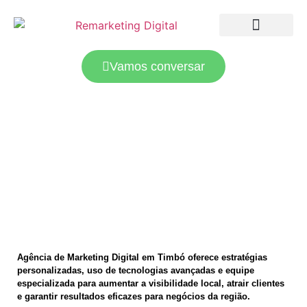
LANDING PAGES
TRÁFEGO PAGO
Vamos conversar
Agência de marketing digital em
Timbó: como impulsionar seu
negócio local hoje
Agência de Marketing Digital em Timbó oferece estratégias
personalizadas, uso de tecnologias avançadas e equipe
especializada para aumentar a visibilidade local, atrair clientes
e garantir resultados eficazes para negócios da região.