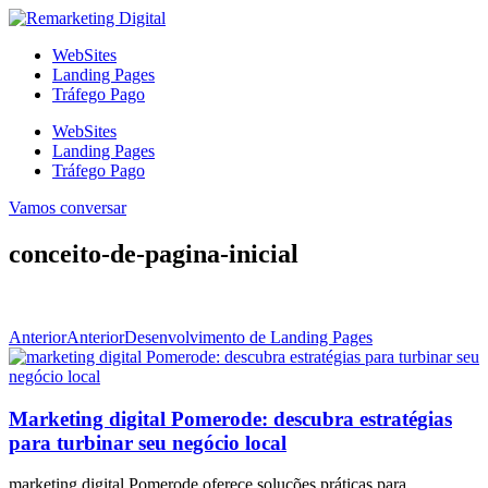
Ir
para
WebSites
o
Landing Pages
conteúdo
Tráfego Pago
WebSites
Landing Pages
Tráfego Pago
Vamos conversar
conceito-de-pagina-inicial
Anterior
Anterior
Desenvolvimento de Landing Pages
Marketing digital Pomerode: descubra estratégias
para turbinar seu negócio local
marketing digital Pomerode oferece soluções práticas para