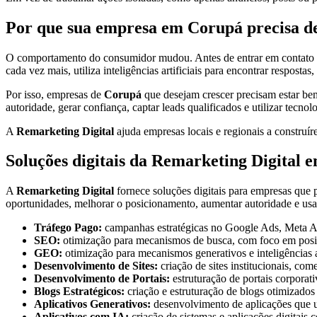
Por que sua empresa em Corupá precisa de
O comportamento do consumidor mudou. Antes de entrar em contato com
cada vez mais, utiliza inteligências artificiais para encontrar respostas
Por isso, empresas de
Corupá
que desejam crescer precisam estar bem 
autoridade, gerar confiança, captar leads qualificados e utilizar tecnol
A
Remarketing Digital
ajuda empresas locais e regionais a construíre
Soluções digitais da Remarketing Digital
A
Remarketing Digital
fornece soluções digitais para empresas que p
oportunidades, melhorar o posicionamento, aumentar autoridade e us
Tráfego Pago:
campanhas estratégicas no Google Ads, Meta Ads
SEO:
otimização para mecanismos de busca, com foco em posic
GEO:
otimização para mecanismos generativos e inteligências a
Desenvolvimento de Sites:
criação de sites institucionais, co
Desenvolvimento de Portais:
estruturação de portais corporati
Blogs Estratégicos:
criação e estruturação de blogs otimizado
Aplicativos Generativos:
desenvolvimento de aplicações que uti
Aplicativos com IA:
criação de sistemas e aplicações digitais 