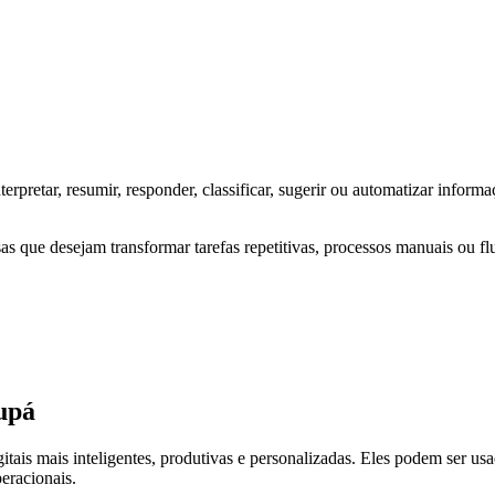
, interpretar, resumir, responder, classificar, sugerir ou automatizar in
s que desejam transformar tarefas repetitivas, processos manuais ou flu
upá
tais mais inteligentes, produtivas e personalizadas. Eles podem ser us
peracionais.