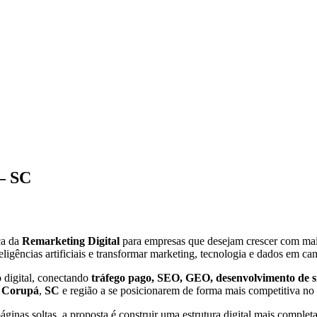
– SC
ca da
Remarketing Digital
para empresas que desejam crescer com mais p
eligências artificiais e transformar marketing, tecnologia e dados em ca
 digital, conectando
tráfego pago, SEO, GEO, desenvolvimento de site
e
Corupá
,
SC
e região a se posicionarem de forma mais competitiva no 
inas soltas, a proposta é construir uma estrutura digital mais completa,