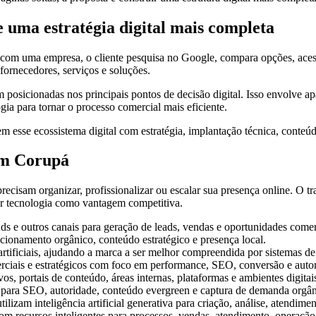
 uma estratégia digital mais completa
 uma empresa, o cliente pesquisa no Google, compara opções, acessa si
, fornecedores, serviços e soluções.
posicionadas nos principais pontos de decisão digital. Isso envolve ap
ogia para tornar o processo comercial mais eficiente.
m esse ecossistema digital com estratégia, implantação técnica, conteúdo
 em Corupá
recisam organizar, profissionalizar ou escalar sua presença online. O t
ar tecnologia como vantagem competitiva.
 e outros canais para geração de leads, vendas e oportunidades comer
ionamento orgânico, conteúdo estratégico e presença local.
rtificiais, ajudando a marca a ser melhor compreendida por sistemas de
merciais e estratégicos com foco em performance, SEO, conversão e auto
vos, portais de conteúdo, áreas internas, plataformas e ambientes digitai
s para SEO, autoridade, conteúdo evergreen e captura de demanda orgân
lizam inteligência artificial generativa para criação, análise, atendim
com recursos inteligentes para processos, vendas, atendimento, operação