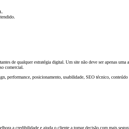
A.
atendido.
antes de qualquer estratégia digital. Um site não deve ser apenas uma 
so comercial.
ign, performance, posicionamento, usabilidade, SEO técnico, conteúdo
hora a credibilidade e ajuda o cliente a tomar decisão com mais segur