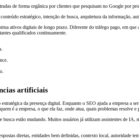
radas de forma orgânica por clientes que pesquisam no Google por produ
onteúdo estratégico, intenção de busca, arquitetura da informação, auto
ua ativos digitais de longo prazo. Diferente do tráfego pago, em que 
itantes qualificados continuamente.
a.
nce.
o.
ias artificiais
 estratégica da presença digital. Enquanto o SEO ajuda a empresa a s
 quem é a empresa, o que ela faz, onde atua, quais problemas resolve e 
e busca estão mudando. Muitos usuários já utilizam assistentes de IA,
espostas diretas, entidades bem definidas, contexto local, autoridade 