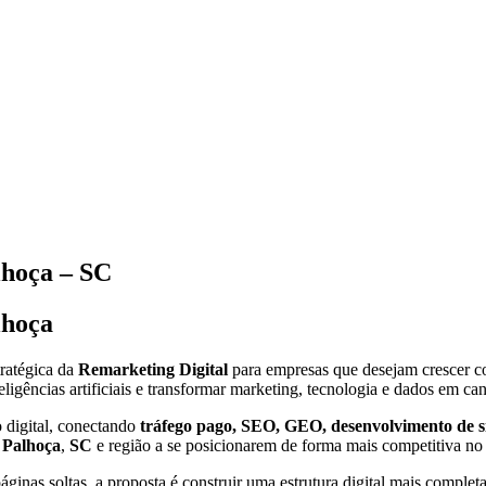
hoça – SC
lhoça
ratégica da
Remarketing Digital
para empresas que desejam crescer com
eligências artificiais e transformar marketing, tecnologia e dados em ca
 digital, conectando
tráfego pago, SEO, GEO, desenvolvimento de site
e
Palhoça
,
SC
e região a se posicionarem de forma mais competitiva no 
inas soltas, a proposta é construir uma estrutura digital mais completa,