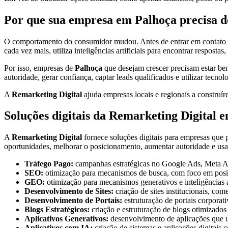
Por que sua empresa em Palhoça precisa de
O comportamento do consumidor mudou. Antes de entrar em contato com
cada vez mais, utiliza inteligências artificiais para encontrar respostas
Por isso, empresas de
Palhoça
que desejam crescer precisam estar bem
autoridade, gerar confiança, captar leads qualificados e utilizar tecnol
A
Remarketing Digital
ajuda empresas locais e regionais a construíre
Soluções digitais da Remarketing Digital 
A
Remarketing Digital
fornece soluções digitais para empresas que p
oportunidades, melhorar o posicionamento, aumentar autoridade e us
Tráfego Pago:
campanhas estratégicas no Google Ads, Meta Ads
SEO:
otimização para mecanismos de busca, com foco em posic
GEO:
otimização para mecanismos generativos e inteligências a
Desenvolvimento de Sites:
criação de sites institucionais, co
Desenvolvimento de Portais:
estruturação de portais corporati
Blogs Estratégicos:
criação e estruturação de blogs otimizado
Aplicativos Generativos:
desenvolvimento de aplicações que uti
Aplicativos com IA:
criação de sistemas e aplicações digitais 