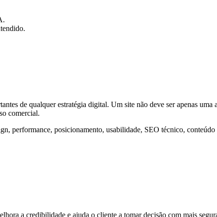
A.
atendido.
antes de qualquer estratégia digital. Um site não deve ser apenas uma 
so comercial.
ign, performance, posicionamento, usabilidade, SEO técnico, conteúdo
hora a credibilidade e ajuda o cliente a tomar decisão com mais segur