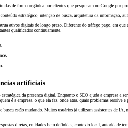
radas de forma orgânica por clientes que pesquisam no Google por prod
onteúdo estratégico, intenção de busca, arquitetura da informação, auto
ua ativos digitais de longo prazo. Diferente do tráfego pago, em que 
itantes qualificados continuamente.
a.
nce.
o.
cias artificiais
 estratégica da presença digital. Enquanto o SEO ajuda a empresa a s
 quem é a empresa, o que ela faz, onde atua, quais problemas resolve e 
e busca estão mudando. Muitos usuários já utilizam assistentes de IA,
espostas diretas, entidades bem definidas, contexto local, autoridade 