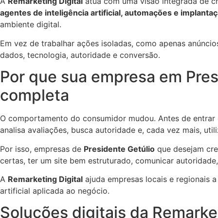
A
Remarketing Digital
atua com uma visão integrada de cr
agentes de inteligência artificial, automações e implanta
ambiente digital.
Em vez de trabalhar ações isoladas, como apenas anúncios, 
dados, tecnologia, autoridade e conversão.
Por que sua empresa em Presi
completa
O comportamento do consumidor mudou. Antes de entrar em
analisa avaliações, busca autoridade e, cada vez mais, utili
Por isso, empresas de
Presidente Getúlio
que desejam cres
certas, ter um site bem estruturado, comunicar autoridade, 
A
Remarketing Digital
ajuda empresas locais e regionais a
artificial aplicada ao negócio.
Soluções digitais da Remarket