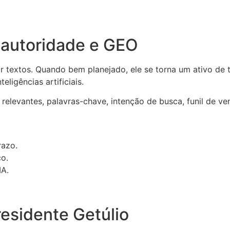
.
 autoridade e GEO
 textos. Quando bem planejado, ele se torna um ativo de 
ligências artificiais.
elevantes, palavras-chave, intenção de busca, funil de ven
razo.
co.
IA.
.
residente Getúlio