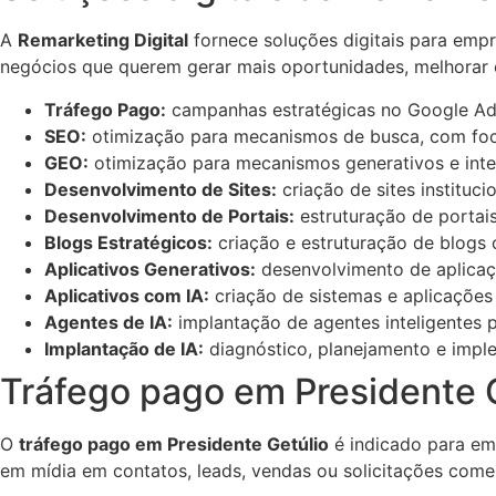
A
Remarketing Digital
fornece soluções digitais para empre
negócios que querem gerar mais oportunidades, melhorar 
Tráfego Pago:
campanhas estratégicas no Google Ads
SEO:
otimização para mecanismos de busca, com foco
GEO:
otimização para mecanismos generativos e inteli
Desenvolvimento de Sites:
criação de sites instituc
Desenvolvimento de Portais:
estruturação de portais
Blogs Estratégicos:
criação e estruturação de blogs
Aplicativos Generativos:
desenvolvimento de aplicaçõe
Aplicativos com IA:
criação de sistemas e aplicações 
Agentes de IA:
implantação de agentes inteligentes p
Implantação de IA:
diagnóstico, planejamento e implem
Tráfego pago em Presidente 
O
tráfego pago em Presidente Getúlio
é indicado para emp
em mídia em contatos, leads, vendas ou solicitações comer