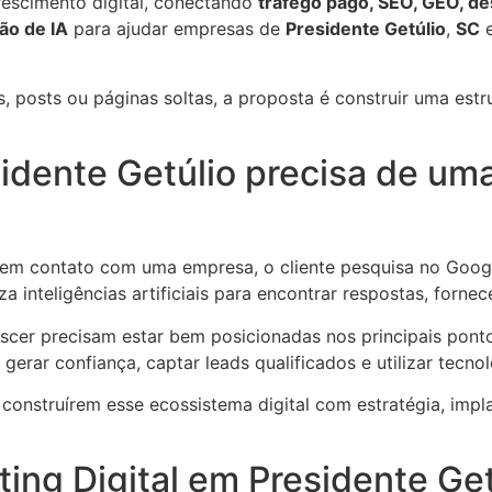
escimento digital, conectando
tráfego pago, SEO, GEO, des
ção de IA
para ajudar empresas de
Presidente Getúlio
,
SC
e
posts ou páginas soltas, a proposta é construir uma estrut
dente Getúlio precisa de uma 
 contato com uma empresa, o cliente pesquisa no Google,
za inteligências artificiais para encontrar respostas, forne
cer precisam estar bem posicionadas nos principais pontos
gerar confiança, captar leads qualificados e utilizar tecno
 construírem esse ecossistema digital com estratégia, impl
ing Digital em Presidente Get