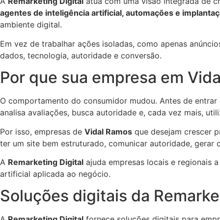
A
Remarketing Digital
atua com uma visão integrada de cr
agentes de inteligência artificial, automações e implanta
ambiente digital.
Em vez de trabalhar ações isoladas, como apenas anúncios, 
dados, tecnologia, autoridade e conversão.
Por que sua empresa em Vidal
O comportamento do consumidor mudou. Antes de entrar em
analisa avaliações, busca autoridade e, cada vez mais, utili
Por isso, empresas de
Vidal Ramos
que desejam crescer pr
ter um site bem estruturado, comunicar autoridade, gerar co
A
Remarketing Digital
ajuda empresas locais e regionais a
artificial aplicada ao negócio.
Soluções digitais da Remarke
A
Remarketing Digital
fornece soluções digitais para empre