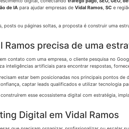
escimento digital, conectando
tráfego pago, SEO, GEO, des
ção de IA
para ajudar empresas de
Vidal Ramos
,
SC
e regiã
posts ou páginas soltas, a proposta é construir uma estrut
 Ramos precisa de uma estrat
 contato com uma empresa, o cliente pesquisa no Google,
za inteligências artificiais para encontrar respostas, forne
ecisam estar bem posicionadas nos principais pontos de de
nfiança, captar leads qualificados e utilizar tecnologia pa
 construírem esse ecossistema digital com estratégia, impl
ting Digital em Vidal Ramos
sas que precisam organizar, profissionalizar ou escalar su