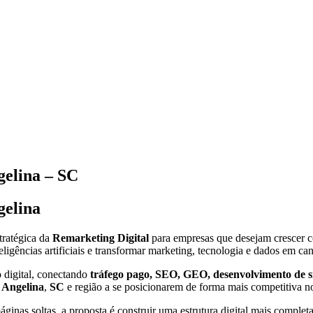
elina – SC
gelina
tratégica da
Remarketing Digital
para empresas que desejam crescer com
eligências artificiais e transformar marketing, tecnologia e dados em ca
 digital, conectando
tráfego pago, SEO, GEO, desenvolvimento de site
e
Angelina
,
SC
e região a se posicionarem de forma mais competitiva no
inas soltas, a proposta é construir uma estrutura digital mais completa,