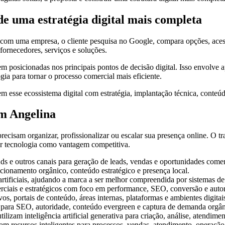
e uma estratégia digital mais completa
 uma empresa, o cliente pesquisa no Google, compara opções, acessa si
, fornecedores, serviços e soluções.
m posicionadas nos principais pontos de decisão digital. Isso envolve a
ogia para tornar o processo comercial mais eficiente.
m esse ecossistema digital com estratégia, implantação técnica, conteúdo
em Angelina
recisam organizar, profissionalizar ou escalar sua presença online. O t
ar tecnologia como vantagem competitiva.
 e outros canais para geração de leads, vendas e oportunidades comer
ionamento orgânico, conteúdo estratégico e presença local.
rtificiais, ajudando a marca a ser melhor compreendida por sistemas de
merciais e estratégicos com foco em performance, SEO, conversão e auto
vos, portais de conteúdo, áreas internas, plataformas e ambientes digitai
s para SEO, autoridade, conteúdo evergreen e captura de demanda orgân
lizam inteligência artificial generativa para criação, análise, atendim
com recursos inteligentes para processos, vendas, atendimento, operação