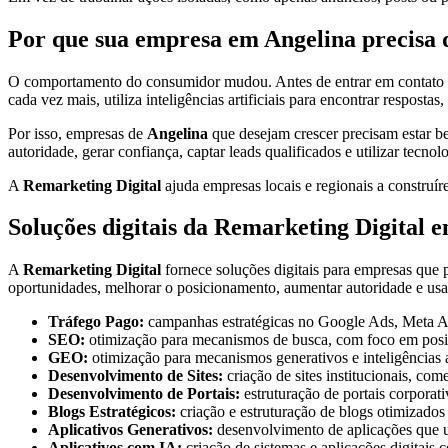
Por que sua empresa em Angelina precisa d
O comportamento do consumidor mudou. Antes de entrar em contato com
cada vez mais, utiliza inteligências artificiais para encontrar respostas
Por isso, empresas de
Angelina
que desejam crescer precisam estar be
autoridade, gerar confiança, captar leads qualificados e utilizar tecnol
A
Remarketing Digital
ajuda empresas locais e regionais a construíre
Soluções digitais da Remarketing Digital 
A
Remarketing Digital
fornece soluções digitais para empresas que p
oportunidades, melhorar o posicionamento, aumentar autoridade e us
Tráfego Pago:
campanhas estratégicas no Google Ads, Meta Ads
SEO:
otimização para mecanismos de busca, com foco em posic
GEO:
otimização para mecanismos generativos e inteligências a
Desenvolvimento de Sites:
criação de sites institucionais, co
Desenvolvimento de Portais:
estruturação de portais corporati
Blogs Estratégicos:
criação e estruturação de blogs otimizado
Aplicativos Generativos:
desenvolvimento de aplicações que uti
Aplicativos com IA:
criação de sistemas e aplicações digitais 