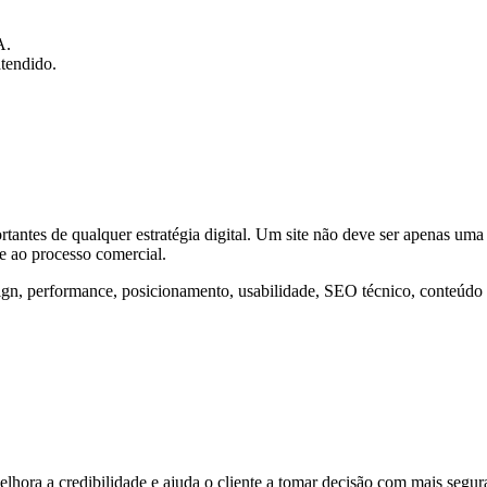
A.
atendido.
tantes de qualquer estratégia digital. Um site não deve ser apenas uma
e ao processo comercial.
ign, performance, posicionamento, usabilidade, SEO técnico, conteúdo
hora a credibilidade e ajuda o cliente a tomar decisão com mais segur