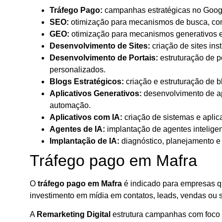
Tráfego Pago:
campanhas estratégicas no Google
SEO:
otimização para mecanismos de busca, com 
GEO:
otimização para mecanismos generativos e i
Desenvolvimento de Sites:
criação de sites ins
Desenvolvimento de Portais:
estruturação de po
personalizados.
Blogs Estratégicos:
criação e estruturação de 
Aplicativos Generativos:
desenvolvimento de apl
automação.
Aplicativos com IA:
criação de sistemas e aplic
Agentes de IA:
implantação de agentes inteligen
Implantação de IA:
diagnóstico, planejamento e 
Tráfego pago em Mafra
O
tráfego pago em Mafra
é indicado para empresas qu
investimento em mídia em contatos, leads, vendas ou s
A
Remarketing Digital
estrutura campanhas com foco e