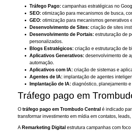
Tráfego Pago:
campanhas estratégicas no Google
SEO:
otimização para mecanismos de busca, com 
GEO:
otimização para mecanismos generativos e i
Desenvolvimento de Sites:
criação de sites ins
Desenvolvimento de Portais:
estruturação de po
personalizados.
Blogs Estratégicos:
criação e estruturação de 
Aplicativos Generativos:
desenvolvimento de apl
automação.
Aplicativos com IA:
criação de sistemas e aplic
Agentes de IA:
implantação de agentes inteligen
Implantação de IA:
diagnóstico, planejamento e 
Tráfego pago em Trombudo
O
tráfego pago em Trombudo Central
é indicado par
transformar investimento em mídia em contatos, leads,
A
Remarketing Digital
estrutura campanhas com foco e