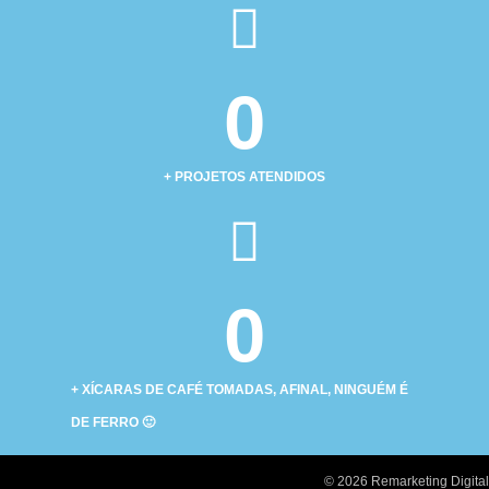
0
+ PROJETOS ATENDIDOS
0
+ XÍCARAS DE CAFÉ TOMADAS, AFINAL, NINGUÉM É
DE FERRO 🙂
© 2026 Remarketing Digital