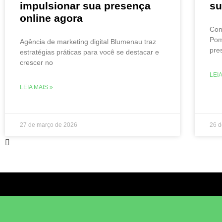
impulsionar sua presença
su
online agora
Con
Pom
Agência de marketing digital Blumenau traz
pre
estratégias práticas para você se destacar e
crescer no
LEIA
LEIA MAIS »
27 de março de 2026
26 d