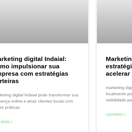
rketing digital Indaial:
Marketin
mo impulsionar sua
estratég
presa com estratégias
acelerar
rteiras
marketing dig
localmente po
keting digital Indaial pode transformar sua
visibilidade p
sença online e atrair clientes locais com
es práticas
LEIA MAIS »
 MAIS »