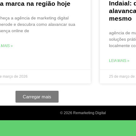
Indaial:
a marca na região hoje
alavanca
mesmo
heça a agência de marketing digital
erode e descubra como alavancar sua
sença online de
agência de mar
soluções prát
localmente co
 MAIS »
LEIA MAIS »
e março de 2026
25 de março de
Carregar mais
© 2026 Remarketing Digital