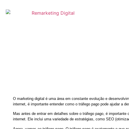
WEBS
O que é Tr
O marketing digital é uma área em constante evolução e desenvolvi
internet, é importante entender como o tráfego pago pode ajudar a de
Mas antes de entrar em detalhes sobre o tráfego pago, é importante 
internet. Ele inclui uma variedade de estratégias, como SEO (otimiz
Agora, vamos ao tráfego pago. O tráfego pago é exatamente o que par