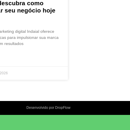
 descubra como
r seu negócio hoje
keting digital Indaial oferece
icas para impulsionar sua marca
m resultados
 2026
Desenvolvido por DropFlow