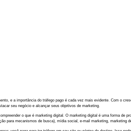
ITES
LANDING PAGES
TRÁFEGO PAGO
áfego Pago no Marketing Digital
mento, e a importância do tráfego pago é cada vez mais evidente. Com o cr
stacar seu negócio e alcançar seus objetivos de marketing.
compreender o que é marketing digital. O marketing digital é uma forma de p
ação para mecanismos de busca), mídia social, e-mail marketing, marketing 
ece: você paga para ter tráfego em seu site ou página de destino. Isso pod